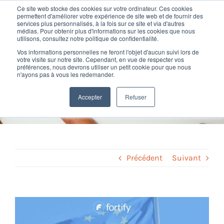
Passer
Ce site web stocke des cookies sur votre ordinateur. Ces cookies
au
permettent d'améliorer votre expérience de site web et de fournir des
services plus personnalisés, à la fois sur ce site et via d'autres
contenu
Toggl
médias. Pour obtenir plus d'informations sur les cookies que nous
utilisons, consultez notre politique de confidentialité.
Navig
Vos informations personnelles ne feront l'objet d'aucun suivi lors de
Nos offres
votre visite sur notre site. Cependant, en vue de respecter vos
Loi d’adaptation au droit
préférences, nous devrons utiliser un petit cookie pour que nous
n'ayons pas à vous les redemander.
européen : le résumé
Formation
Accepter
Refuser
Home
»
Paie et social
»
Loi d’adaptation au droit européen : le
résumé
Nos clients
Fortify
Précédent
Suivant
Ressources
Voir
l'image
Support
agrandie