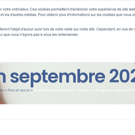
 votre ordinateur. Ces cookies permettent d'améliorer votre expérience de site web
s
Formation
Nos clients
Fortify
e et via d'autres médias. Pour obtenir plus d'informations sur les cookies que nous ut
eront l'objet d'aucun suivi lors de votre visite sur notre site. Cependant, en vue d
pour que nous n'ayons pas à vous les redemander.
ntionnelle : ce 
n septembre 20
me
»
Paie et social
»
Rupture conventionnelle : ce qui va changer en septembre 