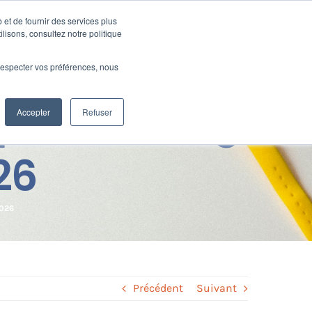
 et de fournir des services plus
Ressources
SUPPORT
CONNEXION
ilisons, consultez notre politique
e respecter vos préférences, nous
qui va changer
Accepter
Refuser
26
2026
Précédent
Suivant