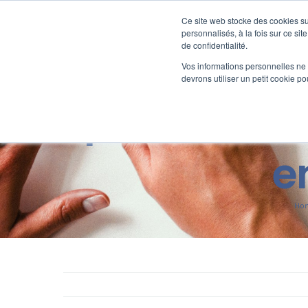
Passer
au
Ce site web stocke des cookies sur
Nos offre
contenu
personnalisés, à la fois sur ce sit
de confidentialité.
Vos informations personnelles ne f
devrons utiliser un petit cookie 
Rupture conve
e
Ho