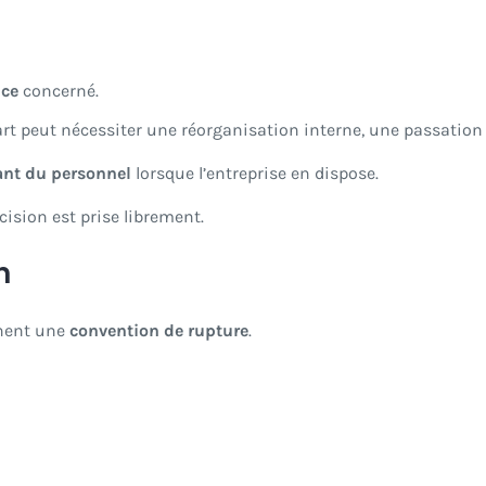
ice
concerné.
art peut nécessiter une réorganisation interne, une passatio
ant du personnel
lorsque l’entreprise en dispose.
cision est prise librement.
n
gnent une
convention de rupture
.