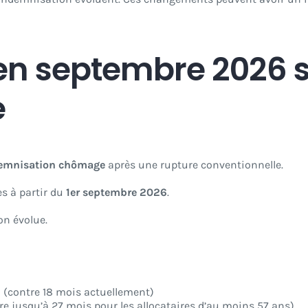
n septembre 2026 su
e
demnisation chômage
après une rupture conventionnelle.
es à partir du
1er septembre 2026
.
n évolue.
n
(contre 18 mois actuellement)
re jusqu’à 27 mois pour les allocataires d’au moins 57 ans)