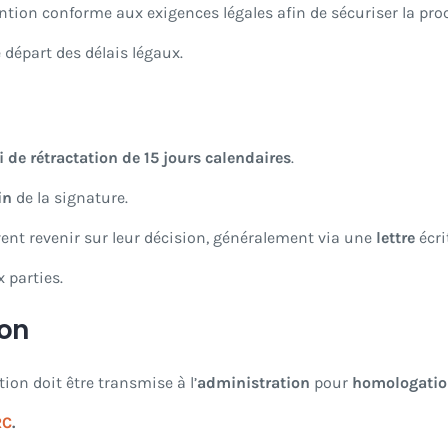
tion conforme aux exigences légales afin de sécuriser la pro
départ des délais légaux.
i de rétractation de 15 jours calendaires
.
in
de la signature.
ent revenir sur leur décision, généralement via une
lettre
écri
 parties.
ion
tion doit être transmise à l’
administration
pour
homologati
RC
.