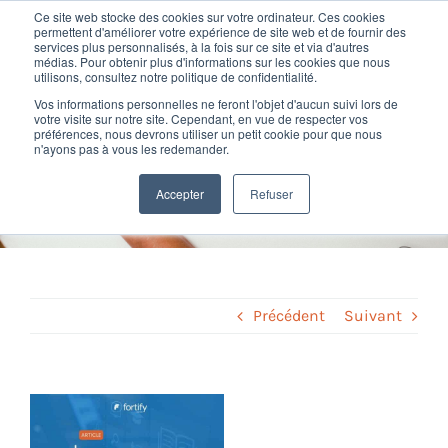
Passer
Ce site web stocke des cookies sur votre ordinateur. Ces cookies
au
permettent d'améliorer votre expérience de site web et de fournir des
services plus personnalisés, à la fois sur ce site et via d'autres
contenu
Toggl
médias. Pour obtenir plus d'informations sur les cookies que nous
utilisons, consultez notre politique de confidentialité.
Navig
Vos informations personnelles ne feront l'objet d'aucun suivi lors de
Nos offres
votre visite sur notre site. Cependant, en vue de respecter vos
Taxe d’apprentissage en
préférences, nous devrons utiliser un petit cookie pour que nous
n'ayons pas à vous les redemander.
paie : mode d’emploi
Formation
Accepter
Refuser
Home
»
Paie et social
»
Taxe d’apprentissage en paie : mode d’emploi
Nos clients
Fortify
Précédent
Suivant
Ressources
Voir
l'image
Support
agrandie