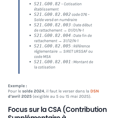
S21.G00.82
– Cotisation
établissement
S21.G00.82.002
code 076 –
Solde versé en numéraire
S21.G00.82.003
: Date début
de rattachement → 01/01/N-1
S21.G00.82.004
: Date fin de
rattachement → 31/12/N-1
S21.G00.82.005
: Référence
réglementaire → SIRET URSSAF ou
code MSA
S21.G00.82.001
: Montant de
la cotisation
Exemple :
Pour le
solde 2024
, il faut le verser dans la
DSN
d’avril 2025
(exigible au 5 ou 15 mai 2025).
Focus sur la CSA (Contribution
Supplémentaire à