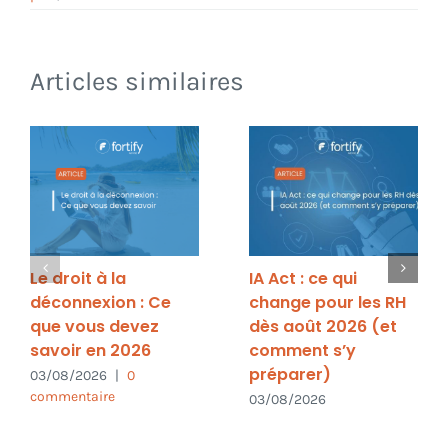
Articles similaires
Le droit à la
IA Act : ce qui
déconnexion : Ce
change pour les RH
que vous devez
dès août 2026 (et
savoir en 2026
comment s’y
préparer)
03/08/2026
|
0
commentaire
03/08/2026