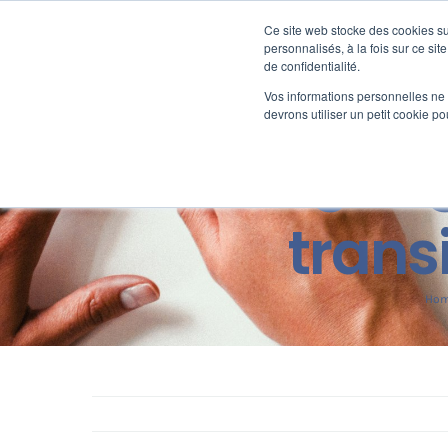
Passer
au
Ce site web stocke des cookies sur
Nos offre
contenu
personnalisés, à la fois sur ce sit
de confidentialité.
Vos informations personnelles ne f
devrons utiliser un petit cookie 
Témoignag
trans
Ho