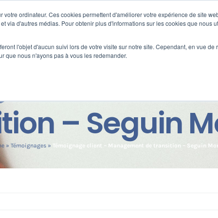
 votre ordinateur. Ces cookies permettent d'améliorer votre expérience de site web
s
Formation
Nos clients
Fortify
e et via d'autres médias. Pour obtenir plus d'informations sur les cookies que nous ut
eront l'objet d'aucun suivi lors de votre visite sur notre site. Cependant, en vue d
pour que nous n'ayons pas à vous les redemander.
e client – Man
ition – Seguin 
me
»
Témoignages
»
Témoignage client – Management de transition – Seguin Mo