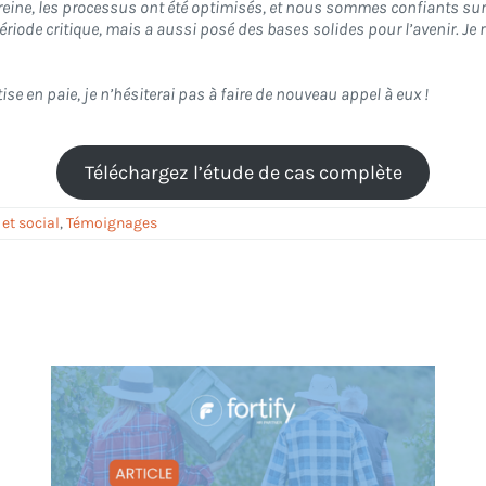
reine, les processus ont été optimisés, et nous sommes confiants sur 
riode critique, mais a aussi posé des bases solides pour l’avenir. Je
se en paie, je n’hésiterai pas à faire de nouveau appel à eux !
Téléchargez l’étude de cas complète
 et social
,
Témoignages