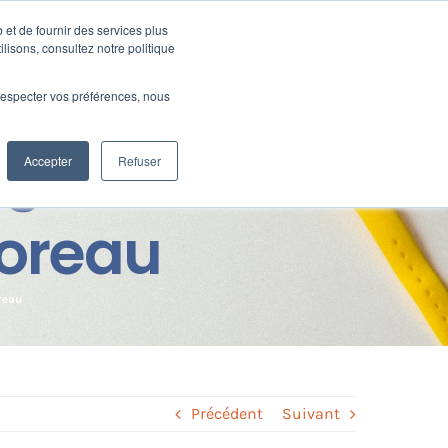
 et de fournir des services plus
Ressources
SUPPORT
CONNEXION
ilisons, consultez notre politique
e respecter vos préférences, nous
agement de
Accepter
Refuser
Moreau
reau
Précédent
Suivant