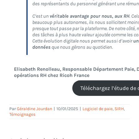
des représentants du personnel générant une rémunér
C’est un
véritable avantage pour nous, aux RH
. Ce
beaucoup plus autonomes, ils nous sollicitent moin
presque tout passe par la plateforme. De notre côté
des tâches à plus haute valeur ajoutée comme les con
Cette évolution digitale nous permet aussi d’avoir
un
données
que nous gérons au quotidien.
Elisabeth Renolleau, Responsable Département Paie, Di
opérations RH chez Ricoh France
Téléchargez l’étude de
Par
Géraldine Jourdan
|
10/01/2025
|
Logiciel de paie
,
SIRH
,
Témoignages