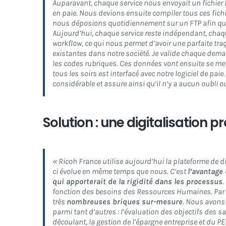
Auparavant, chaque service nous envoyait un fichier
en paie. Nous devions ensuite compiler tous ces fichie
nous déposions quotidiennement sur un FTP afin que n
Aujourd’hui, chaque service reste indépendant, chaqu
workflow, ce qui nous permet d’avoir une parfaite tra
existantes dans notre société. Je valide chaque deman
les codes rubriques. Ces données vont ensuite se met
tous les soirs est interfacé avec notre logiciel de pai
considérable et assure ainsi qu’il n’y a aucun oubli
Solution : une digitalisation 
« Ricoh France utilise aujourd’hui la plateforme de di
ci évolue en même temps que nous. C’est
l’avantage 
qui apporterait de la rigidité dans les processus
.
fonction des besoins des Ressources Humaines. Par
très
nombreuses briques sur-mesure
. Nous avons 
parmi tant d’autres : l’évaluation des objectifs des s
découlant, la gestion de l’épargne entreprise et du P