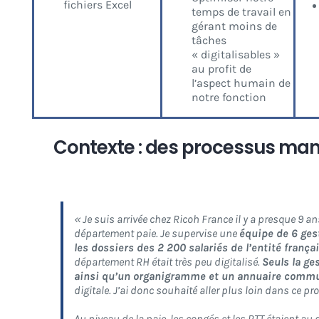
fichiers Excel
temps de travail en
gérant moins de
tâches
« digitalisables »
au profit de
l’aspect humain de
notre fonction
Contexte : des processus man
« Je suis arrivée chez Ricoh France il y a presque 9 
département paie. Je supervise une
équipe de 6 ges
les dossiers des 2 200 salariés de l’entité frança
département RH était très peu digitalisé.
Seuls la ge
ainsi qu’un organigramme et un annuaire comm
digitale. J’ai donc souhaité aller plus loin dans ce pr
Au niveau de la paie, les congés et les RTT étaient au d