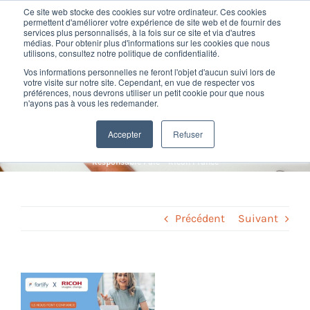
Passer
Ce site web stocke des cookies sur votre ordinateur. Ces cookies
au
permettent d'améliorer votre expérience de site web et de fournir des
services plus personnalisés, à la fois sur ce site et via d'autres
contenu
Toggl
médias. Pour obtenir plus d'informations sur les cookies que nous
utilisons, consultez notre politique de confidentialité.
Navig
Témoignage – Elisabeth
Vos informations personnelles ne feront l'objet d'aucun suivi lors de
Nos offres
votre visite sur notre site. Cependant, en vue de respecter vos
préférences, nous devrons utiliser un petit cookie pour que nous
Renolleau, Responsable Paie
n'ayons pas à vous les redemander.
Formation
– Ricoh France
Accepter
Refuser
Home
»
Témoignages
»
Témoignage – Elisabeth Renolleau,
Responsable Paie – Ricoh France
Nos clients
Fortify
Précédent
Suivant
Ressources
Voir
l'image
Support
agrandie