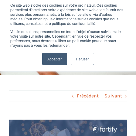
Passer
Ce site web stocke des cookies sur votre ordinateur. Ces cookies
au
permettent d'améliorer votre expérience de site web et de fournir des
services plus personnalisés, à la fois sur ce site et via d'autres
contenu
Toggl
médias. Pour obtenir plus d'informations sur les cookies que nous
utilisons, consultez notre politique de confidentialité.
Navig
Vos informations personnelles ne feront l'objet d'aucun suivi lors de
Nos offres
votre visite sur notre site. Cependant, en vue de respecter vos
Le Récap’RH de Fortify –
préférences, nous devrons utiliser un petit cookie pour que nous
n'ayons pas à vous les redemander.
Janvier 2023
Formation
Accepter
Refuser
Home
»
Veille légale
»
Le Récap’RH de Fortify – Janvier 2023
Nos clients
Fortify
Précédent
Suivant
Ressources
Voir
l'image
Support
agrandie