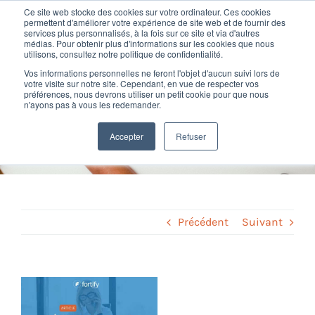
Passer
Ce site web stocke des cookies sur votre ordinateur. Ces cookies
au
permettent d'améliorer votre expérience de site web et de fournir des
services plus personnalisés, à la fois sur ce site et via d'autres
contenu
Toggl
médias. Pour obtenir plus d'informations sur les cookies que nous
utilisons, consultez notre politique de confidentialité.
Navig
Vos informations personnelles ne feront l'objet d'aucun suivi lors de
Nos offres
votre visite sur notre site. Cependant, en vue de respecter vos
Choisir votre cabinet de
préférences, nous devrons utiliser un petit cookie pour que nous
n'ayons pas à vous les redemander.
conseil SIRH : les étapes clés
Formation
Accepter
Refuser
Home
»
Conseil SIRH
»
Choisir votre cabinet de conseil SIRH : les
étapes clés
Nos clients
Fortify
Précédent
Suivant
Ressources
Voir
l'image
Support
agrandie