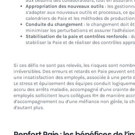
aux besoins des collaborateurs, tout en assurant l
Appropriation des nouveaux outils
: les gestion
s’adapter aux nouveaux outils et processus, ce q
calendriers de Paie et les méthodes de production
Conduite du changement
: le changement doit êt
minimiser les perturbations et assurer l’adhésion
Stabilisation de la paie et contrôles renforcés
: d
stabiliser la Paie et de réaliser des contrôles appr
Si ces défis ne sont pas relevés, les risques sont nomb
irréversibles. Des erreurs et retards en Paie peuvent en
une insatisfaction des employés, associée à une perte 
Le stress et épuisement des équipes conduit logiquemen
accru des arrêts maladie, accompagné d’une crainte de d
employés sollicitent leurs collègues RH de manière ac
d’accompagnement ou d’une méfiance non gérée, la ch
d’autant plus.
Renfort Paie : les bénéfices de l’i