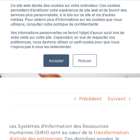
Passer
Ce site web stocke des cookies sur votre ordinateur. Ces cookies
au
permettent d'améliorer votre expérience de site web et de fournir des
services plus personnalisés, à la fois sur ce site et via d'autres
contenu
Toggl
médias. Pour obtenir plus d'informations sur les cookies que nous
utilisons, consultez notre politique de confidentialité.
Navig
Un projet SIRH en début
Vos informations personnelles ne feront l'objet d'aucun suivi lors de
Nos offres
votre visite sur notre site. Cependant, en vue de respecter vos
préférences, nous devrons utiliser un petit cookie pour que nous
d’année ? Bénéficiez d’un
n'ayons pas à vous les redemander.
Formation
renfort technique et métier
Accepter
Refuser
Home
»
Conseil SIRH
»
Un projet SIRH en début d’année ? Bénéficiez
d’un renfort technique et métier
Nos clients
Fortify
Précédent
Suivant
Ressources
Les Systèmes d’Information des Ressources
Humaines (SIRH) sont au cœur de la
transformation
Support
digitale des entreprises
. Ces dernières années, le