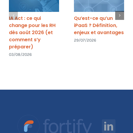
IA Act : ce qui
Qu’est-ce qu’un
change pour les RH
iPaaS ? Définition,
dès août 2026 (et
enjeux et avantages
comment s’y
29/07/2026
préparer)
03/08/2026