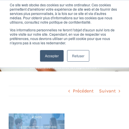
Passer
Ce site web stocke des cookies sur votre ordinateur. Ces cookies
au
permettent d'améliorer votre expérience de site web et de fournir des
services plus personnalisés, à la fois sur ce site et via d'autres
contenu
Toggl
médias. Pour obtenir plus d'informations sur les cookies que nous
utilisons, consultez notre politique de confidentialité.
Navig
Comment identifier et retenir
Vos informations personnelles ne feront l'objet d'aucun suivi lors de
Nos offres
votre visite sur notre site. Cependant, en vue de respecter vos
préférences, nous devrons utiliser un petit cookie pour que nous
vos collaborateurs clés avec
n'ayons pas à vous les redemander.
Formation
la People Review ?
Accepter
Refuser
Home
»
Gestion des talents
»
Comment identifier et retenir vos
collaborateurs clés avec la People Review ?
Nos clients
Fortify
Précédent
Suivant
Ressources
Voir
l'image
Support
agrandie