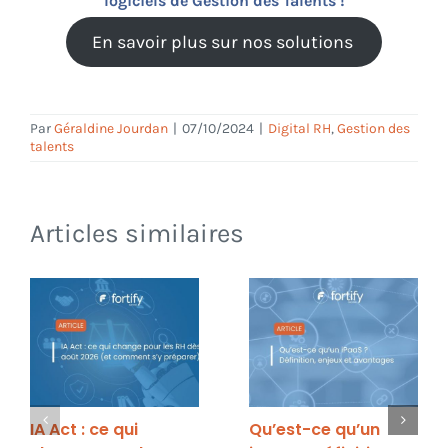
logiciels de Gestion des Talents !
En savoir plus sur nos solutions
Par
Géraldine Jourdan
|
07/10/2024
|
Digital RH
,
Gestion des
talents
Articles similaires
IA Act : ce qui
Qu’est-ce qu’un