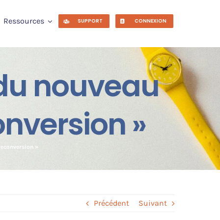
Ressources
SUPPORT
CONNEXION
ti du nouveau
onversion »
 reconversion »
Précédent
Suivant