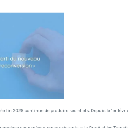
e fin 2025 continue de produire ses effets. Depuis le 1er févri
 remplace deux mécanismes existants — la Pro-A et les Transiti