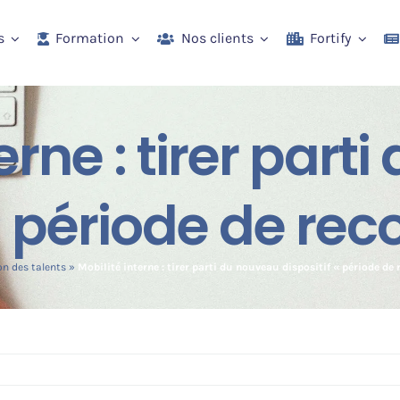
s
Formation
Nos clients
Fortify
erne : tirer par
 « période de rec
on des talents
»
Mobilité interne : tirer parti du nouveau dispositif « période de