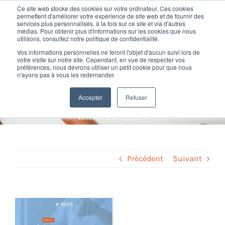
Passer
Ce site web stocke des cookies sur votre ordinateur. Ces cookies
au
permettent d'améliorer votre expérience de site web et de fournir des
services plus personnalisés, à la fois sur ce site et via d'autres
contenu
Toggl
médias. Pour obtenir plus d'informations sur les cookies que nous
utilisons, consultez notre politique de confidentialité.
Navig
Qu’est-ce qu’un acompte
Vos informations personnelles ne feront l'objet d'aucun suivi lors de
Nos offres
votre visite sur notre site. Cependant, en vue de respecter vos
préférences, nous devrons utiliser un petit cookie pour que nous
sur salaire (et comment bien
n'ayons pas à vous les redemander.
Formation
le gérer) ?
Accepter
Refuser
Home
»
Logiciel de paie
»
Qu’est-ce qu’un acompte sur salaire (et
comment bien le gérer) ?
Nos clients
Fortify
Précédent
Suivant
Ressources
Voir
l'image
Support
agrandie