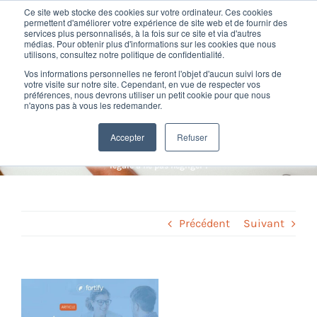
Passer
Ce site web stocke des cookies sur votre ordinateur. Ces cookies
au
permettent d'améliorer votre expérience de site web et de fournir des
services plus personnalisés, à la fois sur ce site et via d'autres
contenu
Toggl
médias. Pour obtenir plus d'informations sur les cookies que nous
utilisons, consultez notre politique de confidentialité.
Navig
Entretien forfait jour : une
Vos informations personnelles ne feront l'objet d'aucun suivi lors de
Nos offres
votre visite sur notre site. Cependant, en vue de respecter vos
préférences, nous devrons utiliser un petit cookie pour que nous
obligation légale à ne pas
n'ayons pas à vous les redemander.
Formation
négliger !
Accepter
Refuser
Home
»
Gestion des talents
»
Entretien forfait jour : une obligation
légale à ne pas négliger !
Nos clients
Fortify
Précédent
Suivant
Ressources
Voir
l'image
Support
agrandie