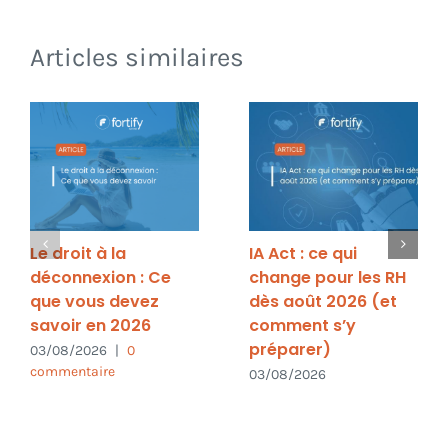
Articles similaires
Le droit à la
IA Act : ce qui
déconnexion : Ce
change pour les RH
que vous devez
dès août 2026 (et
savoir en 2026
comment s’y
préparer)
03/08/2026
|
0
commentaire
03/08/2026