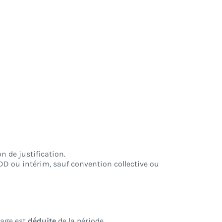
n de justification.
D ou intérim, sauf convention collective ou
tage est
déduite
de la période