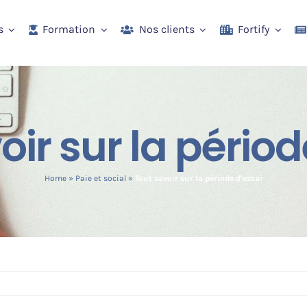
s
Formation
Nos clients
Fortify
oir sur la périod
Home
»
Paie et social
»
Tout savoir sur la période d’essai