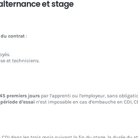
’alternance et stage
 du contrat
:
oyés.
se et techniciens.
45 premiers jours
par l’apprenti ou l’employeur, sans obligatio
période d’essai
n’est imposable en cas d’embauche en CDI, CD
DI dans les trois mois suivant la fin du stage, la durée du s