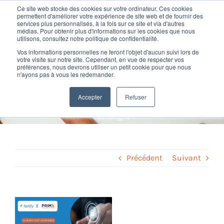
Passer
Ce site web stocke des cookies sur votre ordinateur. Ces cookies
au
permettent d'améliorer votre expérience de site web et de fournir des
services plus personnalisés, à la fois sur ce site et via d'autres
contenu
Toggl
médias. Pour obtenir plus d'informations sur les cookies que nous
utilisons, consultez notre politique de confidentialité.
Navig
Témoignage d’Amandine
Vos informations personnelles ne feront l'objet d'aucun suivi lors de
Nos offres
votre visite sur notre site. Cependant, en vue de respecter vos
préférences, nous devrons utiliser un petit cookie pour que nous
Viale, DAF, PRIMX
n'ayons pas à vous les redemander.
Formation
Technologies
Accepter
Refuser
Home
»
Témoignages
»
Témoignage d’Amandine Viale, DAF, PRIMX
Technologies
Nos clients
Fortify
Précédent
Suivant
Ressources
Voir
l'image
Support
agrandie