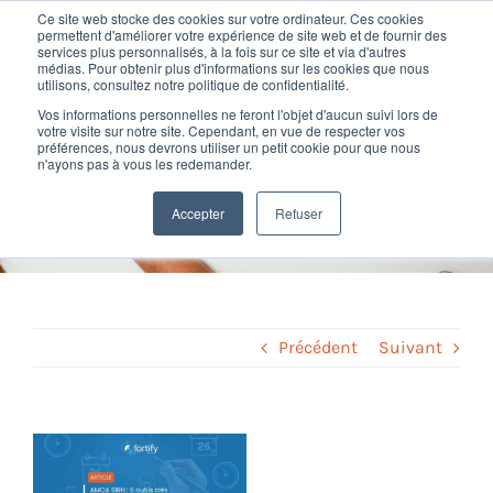
Passer
Ce site web stocke des cookies sur votre ordinateur. Ces cookies
au
permettent d'améliorer votre expérience de site web et de fournir des
services plus personnalisés, à la fois sur ce site et via d'autres
contenu
Toggl
médias. Pour obtenir plus d'informations sur les cookies que nous
utilisons, consultez notre politique de confidentialité.
Navig
Vos informations personnelles ne feront l'objet d'aucun suivi lors de
Nos offres
votre visite sur notre site. Cependant, en vue de respecter vos
AMOA SIRH : 6 outils clés pour
préférences, nous devrons utiliser un petit cookie pour que nous
n'ayons pas à vous les redemander.
piloter votre projet RH
Formation
Accepter
Refuser
Home
»
AMOA
»
AMOA SIRH : 6 outils clés pour piloter votre projet
RH
Nos clients
Fortify
Précédent
Suivant
Ressources
Voir
l'image
Support
agrandie