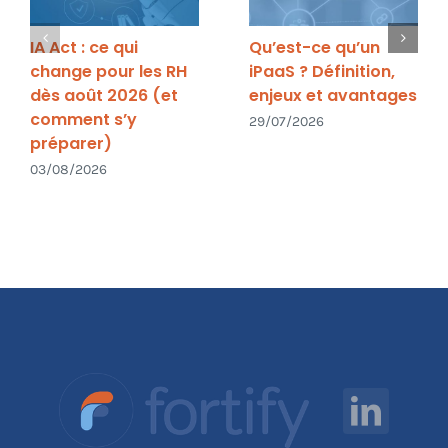
IA Act : ce qui
Qu’est-ce qu’un
change pour les RH
iPaaS ? Définition,
dès août 2026 (et
enjeux et avantages
comment s’y
29/07/2026
préparer)
03/08/2026