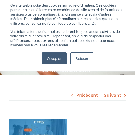
Passer
Ce site web stocke des cookies sur votre ordinateur. Ces cookies
au
permettent d'améliorer votre expérience de site web et de fournir des
services plus personnalisés, à la fois sur ce site et via d'autres
contenu
Toggl
médias. Pour obtenir plus d'informations sur les cookies que nous
utilisons, consultez notre politique de confidentialité.
Navig
Comment faciliter l’adoption
Vos informations personnelles ne feront l'objet d'aucun suivi lors de
Nos offres
votre visite sur notre site. Cependant, en vue de respecter vos
préférences, nous devrons utiliser un petit cookie pour que nous
d’un nouvel SIRH par vos
n'ayons pas à vous les redemander.
Formation
collaborateurs ?
Accepter
Refuser
Home
»
Conseil SIRH
»
Comment faciliter l’adoption d’un nouvel
SIRH par vos collaborateurs ?
Nos clients
Fortify
Précédent
Suivant
Ressources
Voir
l'image
Support
agrandie