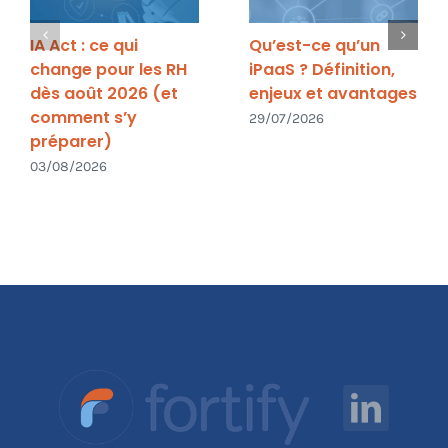
IA Act : ce qui
Qu’est-ce qu’un
change pour les RH
iPaaS ? Définition,
dès août 2026 (et
enjeux et avantages
comment s’y
29/07/2026
préparer)
03/08/2026