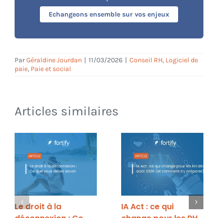
Echangeons ensemble sur vos enjeux
Par
Géraldine Jourdan
|
11/03/2026
|
Conseil RH
,
Logiciel de
paie
,
Paie et social
Articles similaires
Le droit à la
IA Act : ce qui