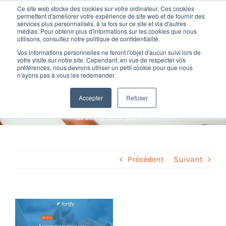
Passer
Ce site web stocke des cookies sur votre ordinateur. Ces cookies
au
permettent d'améliorer votre expérience de site web et de fournir des
services plus personnalisés, à la fois sur ce site et via d'autres
contenu
Toggl
médias. Pour obtenir plus d'informations sur les cookies que nous
utilisons, consultez notre politique de confidentialité.
Navig
Organisation de service paie
Vos informations personnelles ne feront l'objet d'aucun suivi lors de
Nos offres
votre visite sur notre site. Cependant, en vue de respecter vos
préférences, nous devrons utiliser un petit cookie pour que nous
: le risque que les DRH ne
n'ayons pas à vous les redemander.
Formation
voient pas venir
Accepter
Refuser
Home
»
Paie et social
»
Organisation de service paie : le risque que
les DRH ne voient pas venir
Nos clients
Fortify
Précédent
Suivant
Ressources
Voir
l'image
Support
agrandie