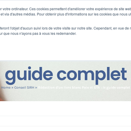
 votre ordinateur. Ces cookies permettent d'améliorer votre expérience de site web
s
Formation
Nos clients
Fortify
e et via d'autres médias. Pour obtenir plus d'informations sur les cookies que nous ut
eront l'objet d'aucun suivi lors de votre visite sur notre site. Cependant, en vue d
pour que nous n'ayons pas à vous les redemander.
n livre blanc Pa
guide complet
Home
»
Conseil SIRH
»
Rédaction d’un livre blanc Paie et GTA : le guide complet