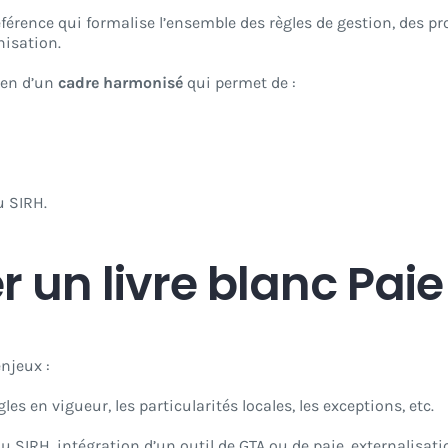
rence qui formalise l’ensemble des règles de gestion, des pro
nisation.
bien d’un
cadre harmonisé
qui permet de :
u SIRH.
 un livre blanc Paie
enjeux :
gles en vigueur, les particularités locales, les exceptions, etc.
 SIRH, intégration d’un outil de GTA ou de paie, externalisati