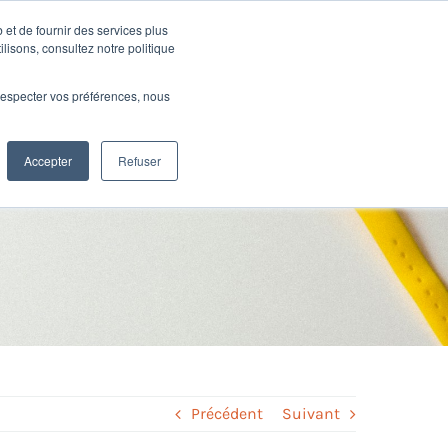
 et de fournir des services plus
Ressources
SUPPORT
CONNEXION
ilisons, consultez notre politique
e respecter vos préférences, nous
ie et GTA : le
Accepter
Refuser
Précédent
Suivant