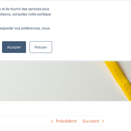
 et de fournir des services plus
Ressources
SUPPORT
CONNEXION
ilisons, consultez notre politique
e respecter vos préférences, nous
on : tout
Accepter
Refuser
Précédent
Suivant