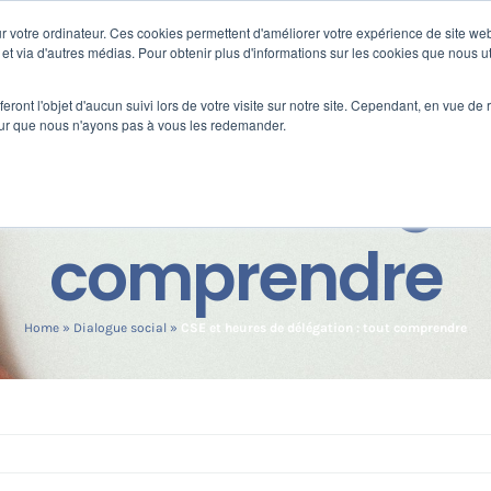
 votre ordinateur. Ces cookies permettent d'améliorer votre expérience de site web
s
Formation
Nos clients
Fortify
e et via d'autres médias. Pour obtenir plus d'informations sur les cookies que nous ut
eront l'objet d'aucun suivi lors de votre visite sur notre site. Cependant, en vue d
pour que nous n'ayons pas à vous les redemander.
eures de délégati
comprendre
Home
»
Dialogue social
»
CSE et heures de délégation : tout comprendre