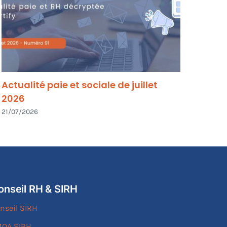
Actualité paie et sociale de juillet
Le d
2026
vous
21/07/2026
03/08
onseil RH & SIRH
nseil SIRH
OA SIRH