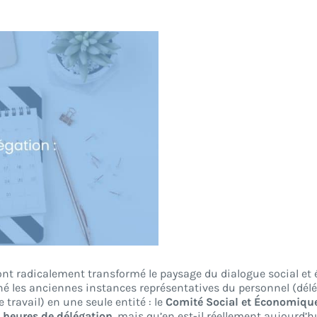
nt radicalement transformé le paysage du dialogue social et
onné les anciennes instances représentatives du personnel (dél
 travail) en une seule entité : le
Comité Social et Économiqu
 heures de délégation
, mais qu’en est-il réellement aujourd’h