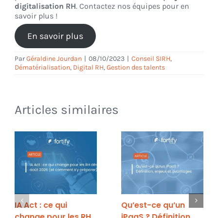
digitalisation RH
. Contactez nos équipes pour en
savoir plus !
En savoir plus
Par
Géraldine Jourdan
|
08/10/2023
|
Conseil SIRH
,
Dématérialisation
,
Digital RH
,
Gestion des talents
Articles similaires
IA Act : ce qui
Qu’est-ce qu’un
change pour les RH
iPaaS ? Définition,