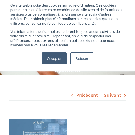
Passer
Ce site web stocke des cookies sur votre ordinateur. Ces cookies
au
permettent d'améliorer votre expérience de site web et de fournir des
services plus personnalisés, à la fois sur ce site et via d'autres
contenu
Toggl
médias. Pour obtenir plus d'informations sur les cookies que nous
utilisons, consultez notre politique de confidentialité.
Navig
Digitalisation des RH en
Vos informations personnelles ne feront l'objet d'aucun suivi lors de
Nos offres
votre visite sur notre site. Cependant, en vue de respecter vos
préférences, nous devrons utiliser un petit cookie pour que nous
France : état des lieux et
n'ayons pas à vous les redemander.
Formation
perspectives
Accepter
Refuser
Home
»
Digital RH
»
Digitalisation des RH en France : état des lieux
et perspectives
Nos clients
Fortify
Précédent
Suivant
Ressources
Voir
l'image
Support
agrandie