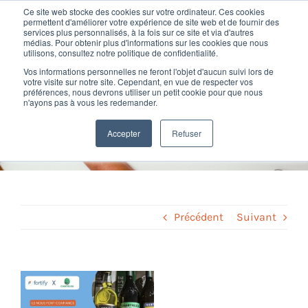
Passer
Ce site web stocke des cookies sur votre ordinateur. Ces cookies
au
permettent d'améliorer votre expérience de site web et de fournir des
services plus personnalisés, à la fois sur ce site et via d'autres
contenu
Toggl
médias. Pour obtenir plus d'informations sur les cookies que nous
utilisons, consultez notre politique de confidentialité.
Navig
Vos informations personnelles ne feront l'objet d'aucun suivi lors de
Nos offres
votre visite sur notre site. Cependant, en vue de respecter vos
Etude de cas – Projet Paie et
préférences, nous devrons utiliser un petit cookie pour que nous
n'ayons pas à vous les redemander.
GTA – Liqueurs Chartreuse
Formation
Accepter
Refuser
Home
»
Etude de cas
»
Etude de cas – Projet Paie et GTA – Liqueurs
Chartreuse
Nos clients
Fortify
Précédent
Suivant
Ressources
Voir
l'image
Support
agrandie