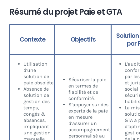
Résumé du projet Paie et GTA
Solution
Contexte
Objectifs
par F
Utilisation
L’audit
d’une
confor
solution de
par les
Sécuriser la paie
paie obsolète
et juri
en termes de
Absence de
social
fiabilité et de
solution de
sécuri
conformité.
gestion des
fiabili
S’appuyer sur des
temps,
La mis
experts de la paie
congés &
soluti
en mesure
absences,
GTA a 
d’assurer un
impliquant
d’opti
accompagnement
une gestion
gestion
personnalisé au
manuelle
de la 