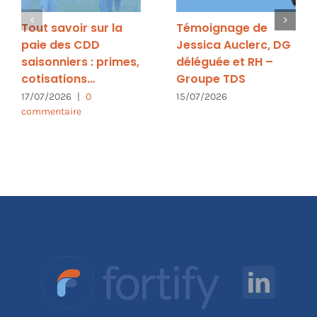
Tout savoir sur la
Témoignage de
paie des CDD
Jessica Auclerc, DG
saisonniers : primes,
déléguée et RH –
cotisations…
Groupe TDS
17/07/2026
|
0
15/07/2026
commentaire