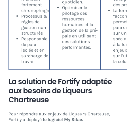
quotidien.
fortement
des pr
Optimiser le
chronophage
La for
pilotage des
Processus &
“acco
ressources
règles de
permet
humaines et la
gestion non
paie d
gestion de la pré-
structurés
sur un
paie en utilisant
Responsable
spécial
des solutions
de paie
à la fo
performantes.
isolée et en
enjeux
surcharge de
sur l’u
travail
la solu
La solution de Fortify adaptée
aux besoins de Liqueurs
Chartreuse
Pour répondre aux enjeux de Liqueurs Charteuse,
Fortify a déployé
le logiciel My Silae.