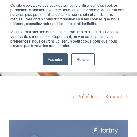
Passer
Ce site web stocke des cookies sur votre ordinateur. Ces cookies
au
permettent d'améliorer votre expérience de site web et de fournir des
services plus personnalisés, à la fois sur ce site et via d'autres
contenu
Toggl
médias. Pour obtenir plus d'informations sur les cookies que nous
utilisons, consultez notre politique de confidentialité.
Navig
Vos informations personnelles ne feront l'objet d'aucun suivi lors de
Nos offres
votre visite sur notre site. Cependant, en vue de respecter vos
Le Récap’RH de Fortify –
préférences, nous devrons utiliser un petit cookie pour que nous
n'ayons pas à vous les redemander.
Octobre 2023
Formation
Accepter
Refuser
Home
»
Veille légale
»
Le Récap’RH de Fortify – Octobre 2023
Nos clients
Fortify
Précédent
Suivant
Ressources
Voir
l'image
Support
agrandie