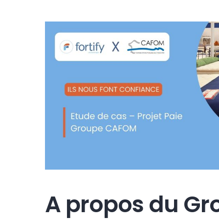
Voir
l'image
agrandie
A propos du G