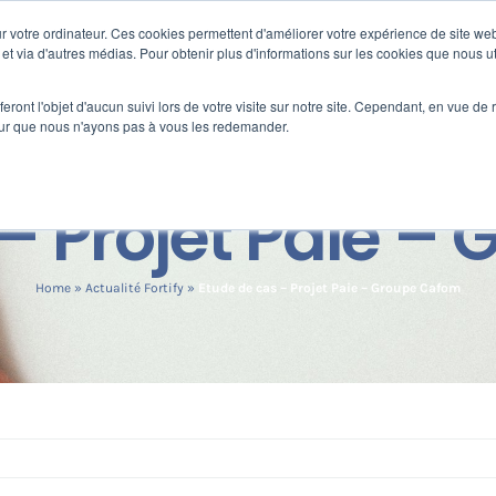
 votre ordinateur. Ces cookies permettent d'améliorer votre expérience de site web
s
Formation
Nos clients
Fortify
e et via d'autres médias. Pour obtenir plus d'informations sur les cookies que nous ut
eront l'objet d'aucun suivi lors de votre visite sur notre site. Cependant, en vue d
pour que nous n'ayons pas à vous les redemander.
 – Projet Paie –
Home
»
Actualité Fortify
»
Etude de cas – Projet Paie – Groupe Cafom