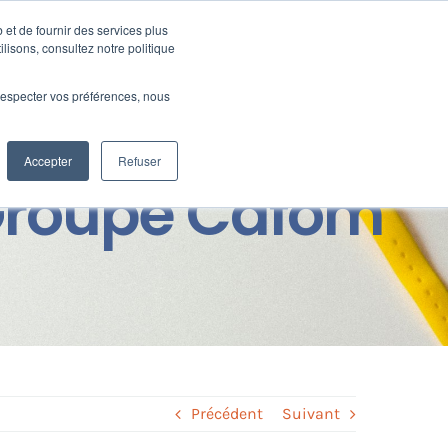
 et de fournir des services plus
Ressources
SUPPORT
CONNEXION
ilisons, consultez notre politique
e respecter vos préférences, nous
Accepter
Refuser
 Groupe Cafom
Précédent
Suivant