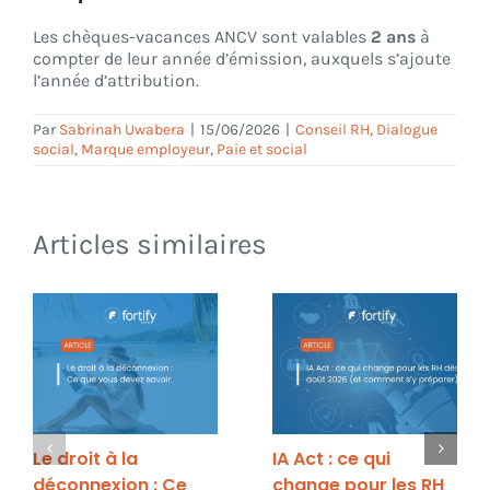
Les chèques-vacances ANCV sont valables
2 ans
à
compter de leur année d’émission, auxquels s’ajoute
l’année d’attribution.
Par
Sabrinah Uwabera
|
15/06/2026
|
Conseil RH
,
Dialogue
social
,
Marque employeur
,
Paie et social
Articles similaires
Le droit à la
IA Act : ce qui
déconnexion : Ce
change pour les RH