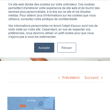
Passer
Ce site web stocke des cookies sur votre ordinateur. Ces cookies
au
permettent d'améliorer votre expérience de site web et de fournir des
services plus personnalisés, à la fois sur ce site et via d'autres
contenu
Toggl
médias. Pour obtenir plus d'informations sur les cookies que nous
utilisons, consultez notre politique de confidentialité.
Navig
Chèque-vacances en
Vos informations personnelles ne feront l'objet d'aucun suivi lors de
Nos offres
votre visite sur notre site. Cependant, en vue de respecter vos
préférences, nous devrons utiliser un petit cookie pour que nous
entreprise : quelles sont les
n'ayons pas à vous les redemander.
Formation
règles ?
Accepter
Refuser
Home
»
Marque employeur
»
Chèque-vacances en entreprise : quelles
sont les règles ?
Nos clients
Fortify
Précédent
Suivant
Ressources
Voir
l'image
Support
agrandie