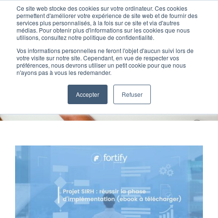
Passer
Ce site web stocke des cookies sur votre ordinateur. Ces cookies
au
permettent d'améliorer votre expérience de site web et de fournir des
services plus personnalisés, à la fois sur ce site et via d'autres
contenu
Toggl
médias. Pour obtenir plus d'informations sur les cookies que nous
utilisons, consultez notre politique de confidentialité.
Navig
Vos informations personnelles ne feront l'objet d'aucun suivi lors de
Nos offres
votre visite sur notre site. Cependant, en vue de respecter vos
préférences, nous devrons utiliser un petit cookie pour que nous
Livres blancs
n'ayons pas à vous les redemander.
Formation
Home
»
Livres blancs
»
Page 2
Accepter
Refuser
Nos clients
Fortify
Ressources
Support