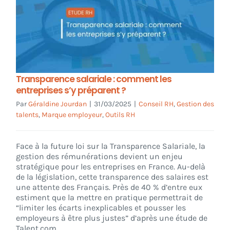
Transparence salariale : comment les
entreprises s’y préparent ?
Par
Géraldine Jourdan
|
31/03/2025
|
Conseil RH
,
Gestion des
talents
,
Marque employeur
,
Outils RH
Face à la future loi sur la Transparence Salariale, la
gestion des rémunérations devient un enjeu
stratégique pour les entreprises en France. Au-delà
de la législation, cette transparence des salaires est
une attente des Français. Près de 40 % d’entre eux
estiment que la mettre en pratique permettrait de
“limiter les écarts inexplicables et pousser les
employeurs à être plus justes” d’après une étude de
Talent.com.