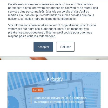
Passer
Ce site web stocke des cookies sur votre ordinateur. Ces cookies
au
permettent d'améliorer votre expérience de site web et de fournir des
services plus personnalisés, à la fois sur ce site et via d'autres
contenu
Toggl
médias. Pour obtenir plus d'informations sur les cookies que nous
utilisons, consultez notre politique de confidentialité.
Navig
Vos informations personnelles ne feront l'objet d'aucun suivi lors de
Nos offres
votre visite sur notre site. Cependant, en vue de respecter vos
préférences, nous devrons utiliser un petit cookie pour que nous
Outils RH
n'ayons pas à vous les redemander.
Formation
Home
»
Outils RH
Accepter
Refuser
Nos clients
Fortify
Ressources
Support