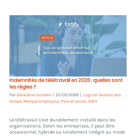
Indemnités de télétravail en 2026 : quelles sont
les règles ?
Par
Géraldine Jourdan
|
25/05/2026
|
Logiciel Gestion des
temps
,
Marque employeur
,
Paie et social
,
SIRH
Le télétravail s’est durablement installé dans les
organisations. Selon les entreprises, il peut être
occasionnel, hybride ou totalement intégré au mode