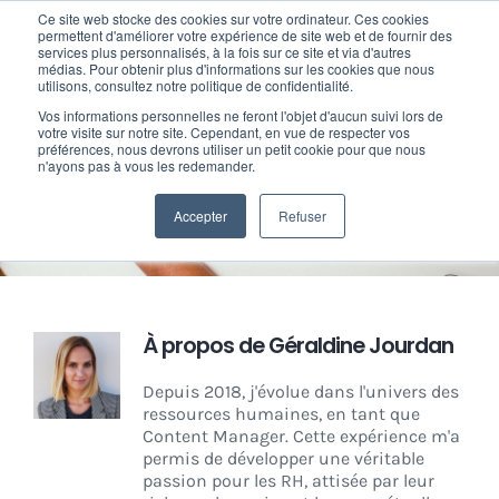
Passer
Ce site web stocke des cookies sur votre ordinateur. Ces cookies
au
permettent d'améliorer votre expérience de site web et de fournir des
services plus personnalisés, à la fois sur ce site et via d'autres
contenu
Toggl
médias. Pour obtenir plus d'informations sur les cookies que nous
utilisons, consultez notre politique de confidentialité.
Navig
Vos informations personnelles ne feront l'objet d'aucun suivi lors de
Nos offres
votre visite sur notre site. Cependant, en vue de respecter vos
préférences, nous devrons utiliser un petit cookie pour que nous
geraldine.jourdan@fortify.fr
n'ayons pas à vous les redemander.
Formation
Home
»
Archives for Géraldine Jourdan
»
Page 2
Accepter
Refuser
Nos clients
À propos de
Géraldine Jourdan
Fortify
Depuis 2018, j'évolue dans l'univers des
ressources humaines, en tant que
Ressources
Content Manager. Cette expérience m'a
permis de développer une véritable
passion pour les RH, attisée par leur
Support